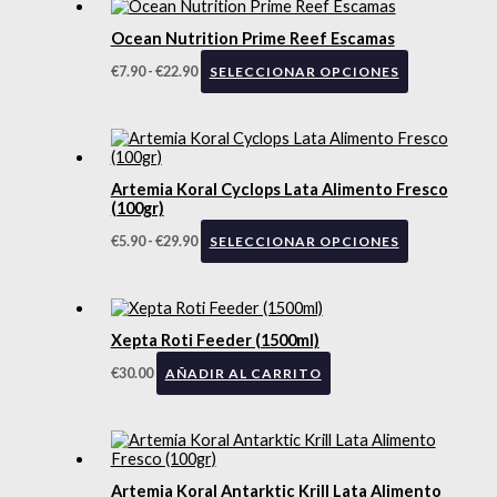
Ocean Nutrition Prime Reef Escamas
€
7.90
-
€
22.90
SELECCIONAR OPCIONES
Artemia Koral Cyclops Lata Alimento Fresco
(100gr)
€
5.90
-
€
29.90
SELECCIONAR OPCIONES
Xepta Roti Feeder (1500ml)
€
30.00
AÑADIR AL CARRITO
Artemia Koral Antarktic Krill Lata Alimento