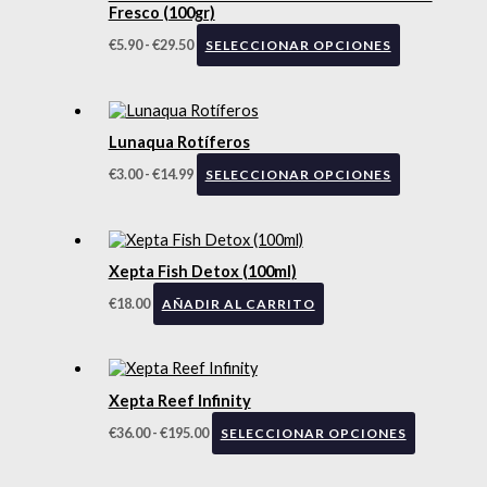
Fresco (100gr)
€
5.90
-
€
29.50
SELECCIONAR OPCIONES
Lunaqua Rotíferos
€
3.00
-
€
14.99
SELECCIONAR OPCIONES
Xepta Fish Detox (100ml)
€
18.00
AÑADIR AL CARRITO
Xepta Reef Infinity
€
36.00
-
€
195.00
SELECCIONAR OPCIONES