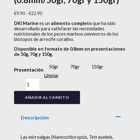
€
9.90
-
€
22.90
DKI Marine
es un
alimento completo
que ha sido
desarrollado para satisfacer las necesidades
nutricionales de los peces marinos omnívoros de los
biotopos de arrecife coralino.
Disponible en formato de 0.8mm en presentaciones
de 50g, 70g y 150g.
50gr
70gr
150gr
Presentación
Limpiar
AÑADIR AL CARRITO
Descripción
Las microalgas (Nannochloropsis, Tetraselmis,