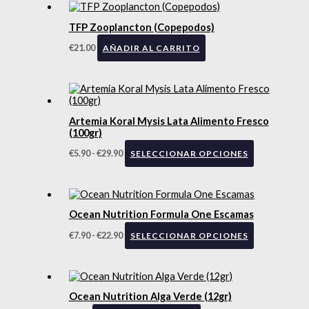
TFP Zooplancton (Copepodos)
€
21.00
AÑADIR AL CARRITO
Artemia Koral Mysis Lata Alimento Fresco
(100gr)
€
5.90
-
€
29.90
SELECCIONAR OPCIONES
Ocean Nutrition Formula One Escamas
€
7.90
-
€
22.90
SELECCIONAR OPCIONES
Ocean Nutrition Alga Verde (12gr)