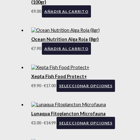
(100gr)
€
9.00
AÑADIR AL CARRITO
Ocean Nutrition Alga Roja (8gr)
€
7.90
AÑADIR AL CARRITO
Xepta Fish Food Protect+
€
9.90
-
€
17.00
SELECCIONAR OPCIONES
Lunaqua Fitoplancton Microfauna
€
3.00
-
€
14.99
SELECCIONAR OPCIONES