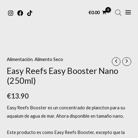
MAIN
Ir
€
0.00
MENU
al
contenido
Easy
Reefs
Easy
Alimentación
,
Alimento Seco
Booster
Easy Reefs Easy Booster Nano
Nano
(250ml)
(250ml)
cantidad
€
13.90
Easy Reefs Booster es un concentrado de plancton para su
aquaium de agua de mar.
Ahora disponible en tamaño nano.
Este producto es como Easy Reefs Booster, excepto que la