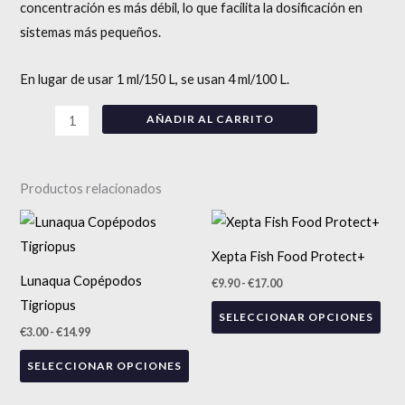
concentración es más débil, lo que facilita la dosificación en
sistemas más pequeños.
En lugar de usar 1 ml/150 L, se usan 4 ml/100 L.
AÑADIR AL CARRITO
Productos relacionados
Rango
Rango
Este
Est
de
de
precios:
producto
precios:
pro
Xepta Fish Food Protect+
desde
desde
tiene
tien
€3.00
€9.90
Lunaqua Copépodos
€
9.90
-
€
17.00
hasta
hasta
múltiples
múlt
€14.99
€17.00
Tigriopus
SELECCIONAR OPCIONES
variantes.
vari
€
3.00
-
€
14.99
Las
Las
SELECCIONAR OPCIONES
opciones
opc
se
se