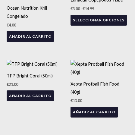
desde
pág
tien
€3.00
Ocean Nutrition Krill
€
3.00
-
€
14.99
de
hasta
múlt
€14.99
Congelado
pro
SELECCIONAR OPCIONES
vari
€
4.00
Las
AÑADIR AL CARRITO
opc
se
pue
eleg
en
TFP Bright Coral (50ml)
la
Xepta Protball Fish Food
€
21.00
pág
(40g)
de
AÑADIR AL CARRITO
€
13.00
pro
AÑADIR AL CARRITO