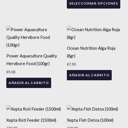
SELECCIONAR OPCIONES
opciones
opc
se
se
pueden
pue
elegir
eleg
en
en
la
la
Ocean Nutrition Alga Roja
página
pág
Power Aquaculture Quality
(8gr)
de
de
Hervibore Food (100gr)
€
7.90
producto
pro
€
9.00
AÑADIR AL CARRITO
AÑADIR AL CARRITO
Xepta Roti Feeder (1500ml)
Xepta Fish Detox (100ml)