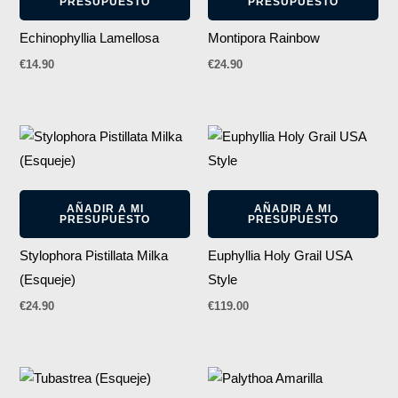
PRESUPUESTO
PRESUPUESTO
Echinophyllia Lamellosa
Montipora Rainbow
€
14.90
€
24.90
AÑADIR A MI
AÑADIR A MI
PRESUPUESTO
PRESUPUESTO
Stylophora Pistillata Milka
Euphyllia Holy Grail USA
(Esqueje)
Style
€
24.90
€
119.00