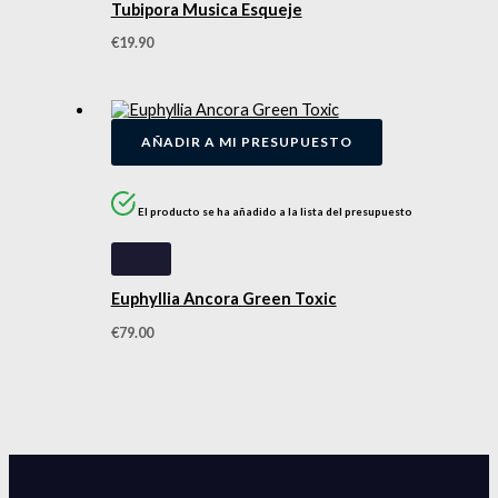
Tubipora Musica Esqueje
€
19.90
AÑADIR A MI PRESUPUESTO
El producto se ha añadido a la lista del presupuesto
Euphyllia Ancora Green Toxic
€
79.00