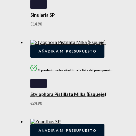
Sinularia SP
€
14.90
AÑADIR A MI PRESUPUESTO
El producto se ha añadido a la lista del presupuesto
Stylophora Pistillata Milka (Esqueje)
€
24.90
AÑADIR A MI PRESUPUESTO