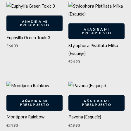
AÑADIR A MI
PRESUPUESTO
AÑADIR A MI
PRESUPUESTO
Euphyllia Green Toxic 3
Stylophora Pistillata Milka
€
64.00
(Esqueje)
€
24.90
AÑADIR A MI
AÑADIR A MI
PRESUPUESTO
PRESUPUESTO
Montipora Rainbow
Pavona (Esqueje)
€
24.90
€
19.90