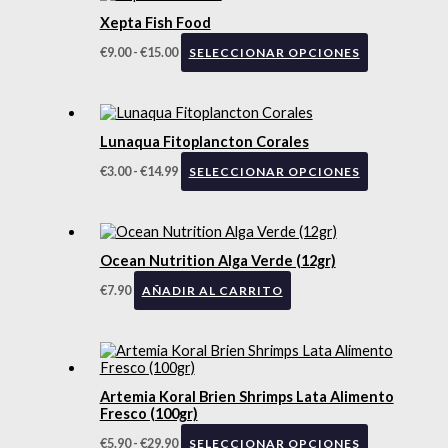
Xepta Fish Food
€
9.00
-
€
15.00
SELECCIONAR OPCIONES
Lunaqua Fitoplancton Corales
€
3.00
-
€
14.99
SELECCIONAR OPCIONES
Ocean Nutrition Alga Verde (12gr)
€
7.90
AÑADIR AL CARRITO
Artemia Koral Brien Shrimps Lata Alimento
Fresco (100gr)
€
5.90
-
€
29.90
SELECCIONAR OPCIONES