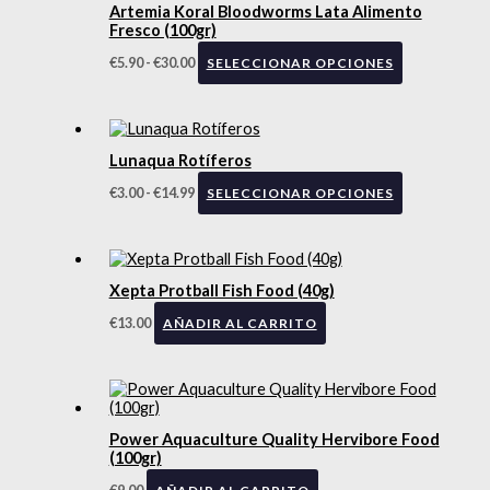
Artemia Koral Bloodworms Lata Alimento
Fresco (100gr)
€
5.90
-
€
30.00
SELECCIONAR OPCIONES
Lunaqua Rotíferos
€
3.00
-
€
14.99
SELECCIONAR OPCIONES
Xepta Protball Fish Food (40g)
€
13.00
AÑADIR AL CARRITO
Power Aquaculture Quality Hervibore Food
(100gr)
€
9.00