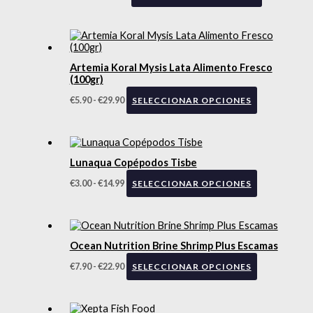
Artemia Koral Mysis Lata Alimento Fresco
(100gr)
€
5.90
-
€
29.90
SELECCIONAR OPCIONES
Lunaqua Copépodos Tisbe
€
3.00
-
€
14.99
SELECCIONAR OPCIONES
Ocean Nutrition Brine Shrimp Plus Escamas
€
7.90
-
€
22.90
SELECCIONAR OPCIONES