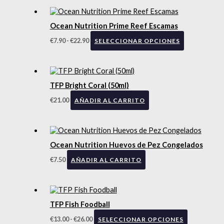
Ocean Nutrition Prime Reef Escamas
€
7.90
-
€
22.90
SELECCIONAR OPCIONES
TFP Bright Coral (50ml)
€
21.00
AÑADIR AL CARRITO
Ocean Nutrition Huevos de Pez Congelados
€
7.50
AÑADIR AL CARRITO
TFP Fish Foodball
€
13.00
-
€
26.00
SELECCIONAR OPCIONES