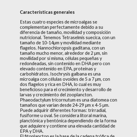
Características generales
Estas cuatro especies de microalgas se
complementan perfectamente debido a su
diferencia de tamaño, movilidad y composición
nutricional. Tenemos Tetraselmis suecica, con un
tamaño de 10-14µm y movilidad mediante
flagelos. Nannochloropsis gaditana, con un
tamaño mucho menor, alrededor de 2 µm, sin
movilidad por sí misma, células pequeñas y
redondeadas, sin contenido en DHA pero con
elevado contenido en EPA, proteínas y
carbohidratos. Isochrysis galbana es una
microalga con células ovoides de 5 a 7 µm, con
dos flagelos y rica en DHA, lo cual es muy
beneficioso para el crecimiento y desarrollo de
larvas y crecimiento del zooplancton.
Phaeodactylum tricornutum es una diatomea con
tamaños que varían desde 24-29 µm x 4-5 µm.
Puede adquirir diferentes formas: trirradial,
fusiforme u oval. Se considera litoral marina,
planctónica y bentónica dependiendo de la forma
que adquiere y contiene una elevada cantidad de
EPA y DHA.
El fitoplancton es la base de la cadena trófica de