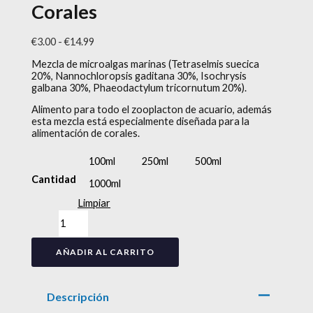
Corales
€
3.00
-
€
14.99
Mezcla de microalgas marinas (Tetraselmis suecica
20%, Nannochloropsis gaditana 30%, Isochrysis
galbana 30%, Phaeodactylum tricornutum 20%).
Alimento para todo el zooplacton de acuario, además
esta mezcla está especialmente diseñada para la
alimentación de corales.
100ml
250ml
500ml
Cantidad
1000ml
Limpiar
AÑADIR AL CARRITO
Descripción