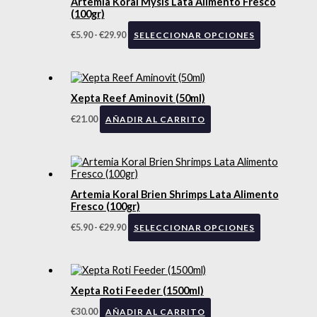
Artemia Koral Mysis Lata Alimento Fresco
(100gr)
€
5.90
-
€
29.90
SELECCIONAR OPCIONES
Xepta Reef Aminovit (50ml)
€
21.00
AÑADIR AL CARRITO
Artemia Koral Brien Shrimps Lata Alimento
Fresco (100gr)
€
5.90
-
€
29.90
SELECCIONAR OPCIONES
Xepta Roti Feeder (1500ml)
€
30.00
AÑADIR AL CARRITO