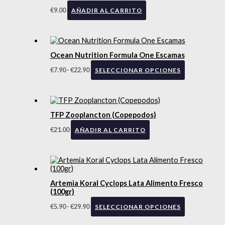
€
9.00
AÑADIR AL CARRITO
Ocean Nutrition Formula One Escamas
€
7.90
-
€
22.90
SELECCIONAR OPCIONES
TFP Zooplancton (Copepodos)
€
21.00
AÑADIR AL CARRITO
Artemia Koral Cyclops Lata Alimento Fresco
(100gr)
€
5.90
-
€
29.90
SELECCIONAR OPCIONES