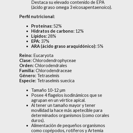
Destaca su elevado contenido de EPA
(ácido graso omega 3 eicosapentaenoico).
Perfil nutricional:
Proteínas:
52%
Hidratos de carbono:
12%
Lípidos:
28%
EPA:
37%
ARA (ácido graso araquidónico):
5%
Reino:
Eucaryota
Clase:
Chlorodendrophyceae
Orden:
Chlorodendrales
Familia:
Chlorodendraceae
Género:
Tetraselmis
Especie:
Tetraselmis suecica
Tamaño 10-12 µm
Posee 4 flagelos isodinámicos que se
agrupan en un vértice apical.
Al tener un tamaño mayor y tener
movilidad la hace más apetecible para
determinados organismos (como corales
duros).
Alimentación de pequeños organismos
como copépodos, rotíferos y Artemia