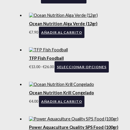
Ocean Nutrition Alga Verde (12gr)
€
7.90
AÑADIR AL CARRITO
TFP Fish Foodball
€
13.00
-
€
26.00
SELECCIONAR OPCIONES
Ocean Nutrition Krill Congelado
€
4.00
AÑADIR AL CARRITO
Power Aquaculture Quality SPS Food (100gr)