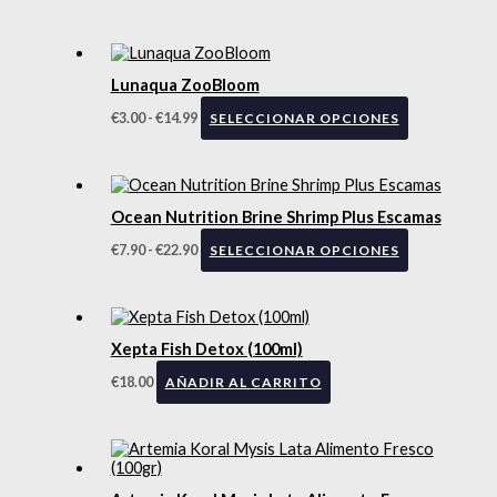
Lunaqua ZooBloom
€
3.00
-
€
14.99
SELECCIONAR OPCIONES
Ocean Nutrition Brine Shrimp Plus Escamas
€
7.90
-
€
22.90
SELECCIONAR OPCIONES
Xepta Fish Detox (100ml)
€
18.00
AÑADIR AL CARRITO