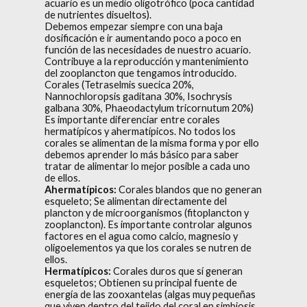
acuario es un medio oligotrófico (poca cantidad
de nutrientes disueltos).
Debemos empezar siempre con una baja
dosificación e ir aumentando poco a poco en
función de las necesidades de nuestro acuario.
Contribuye a la reproducción y mantenimiento
del zooplancton que tengamos introducido.
Corales (Tetraselmis suecica 20%,
Nannochloropsis gaditana 30%, Isochrysis
galbana 30%, Phaeodactylum tricornutum 20%)
Es importante diferenciar entre corales
hermatípicos y ahermatípicos. No todos los
corales se alimentan de la misma forma y por ello
debemos aprender lo más básico para saber
tratar de alimentar lo mejor posible a cada uno
de ellos.
Ahermatípicos:
Corales blandos que no generan
esqueleto; Se alimentan directamente del
plancton y de microorganismos (fitoplancton y
zooplancton). Es importante controlar algunos
factores en el agua como calcio, magnesio y
oligoelementos ya que los corales se nutren de
ellos.
Hermatípicos:
Corales duros que sí generan
esqueletos; Obtienen su principal fuente de
energía de las zooxantelas (algas muy pequeñas
que viven dentro del tejido del coral en simbiosis,