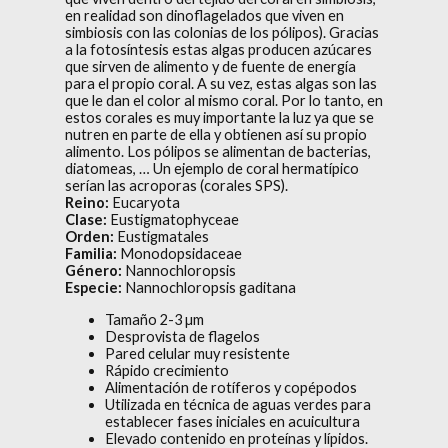
en realidad son dinoflagelados que viven en
simbiosis con las colonias de los pólipos). Gracias
a la fotosíntesis estas algas producen azúcares
que sirven de alimento y de fuente de energía
para el propio coral. A su vez, estas algas son las
que le dan el color al mismo coral. Por lo tanto, en
estos corales es muy importante la luz ya que se
nutren en parte de ella y obtienen así su propio
alimento. Los pólipos se alimentan de bacterias,
diatomeas, … Un ejemplo de coral hermatípico
serían las acroporas (corales SPS).
Reino:
Eucaryota
Clase:
Eustigmatophyceae
Orden:
Eustigmatales
Familia:
Monodopsidaceae
Género:
Nannochloropsis
Especie:
Nannochloropsis gaditana
Tamaño 2-3 µm
Desprovista de flagelos
Pared celular muy resistente
Rápido crecimiento
Alimentación de rotíferos y copépodos
Utilizada en técnica de aguas verdes para
establecer fases iniciales en acuicultura
Elevado contenido en proteínas y lípidos.