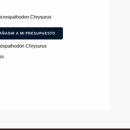
AÑADIR A MI PRESUPUESTO
rospathodon Chrysurus
90