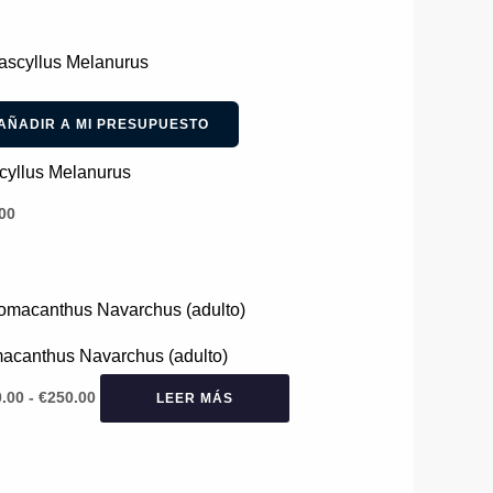
AÑADIR A MI PRESUPUESTO
cyllus Melanurus
00
Rango
de
precios:
acanthus Navarchus (adulto)
desde
€140.00
.00
-
€
250.00
LEER MÁS
hasta
€250.00