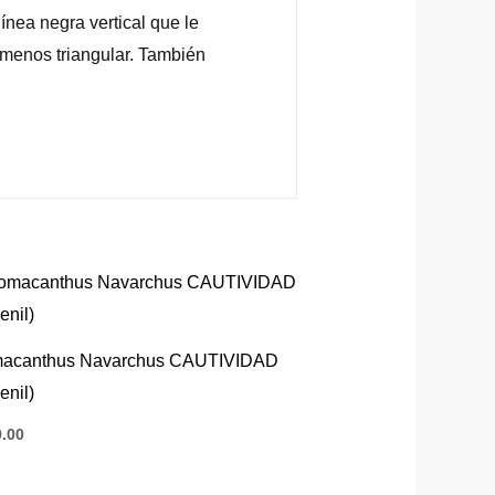
línea negra vertical que le
 menos triangular. También
Este
producto
tiene
acanthus Navarchus CAUTIVIDAD
múltiples
enil)
variantes.
.00
Las
opciones