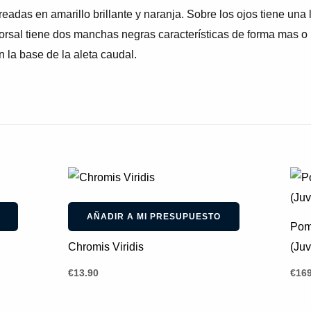
readas en amarillo brillante y naranja. Sobre los ojos tiene una 
 dorsal tiene dos manchas negras características de forma mas o
n la base de la aleta caudal.
AÑADIR A MI PRESUPUESTO
Pom
Chromis Viridis
(Juv
€
13.90
€
169