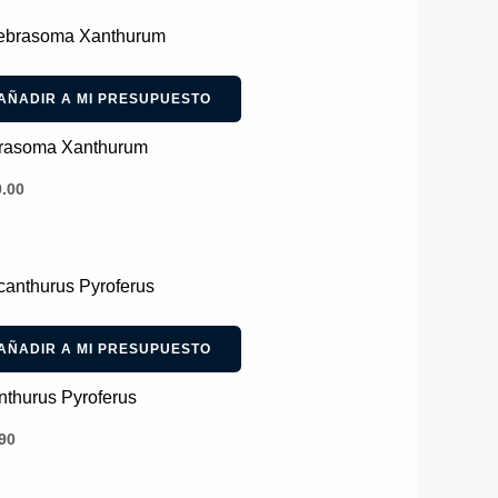
se
pueden
elegir
AÑADIR A MI PRESUPUESTO
en
la
rasoma Xanthurum
página
.00
de
producto
AÑADIR A MI PRESUPUESTO
nthurus Pyroferus
90