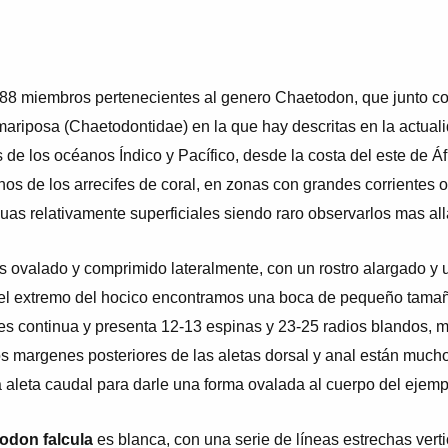
 88 miembros pertenecientes al genero Chaetodon, que junto c
mariposa (Chaetodontidae) en la que hay descritas en la actuali
 de los océanos Índico y Pacífico, desde la costa del este de Áfr
os de los arrecifes de coral, en zonas con grandes corrientes o i
uas relativamente superficiales siendo raro observarlos mas all
 ovalado y comprimido lateralmente, con un rostro alargado y u
n el extremo del hocico encontramos una boca de pequeño tam
es continua y presenta 12-13 espinas y 23-25 radios blandos, mi
os margenes posteriores de las aletas dorsal y anal están much
a aleta caudal para darle una forma ovalada al cuerpo del ejemp
odon falcula
es blanca, con una serie de líneas estrechas vertic