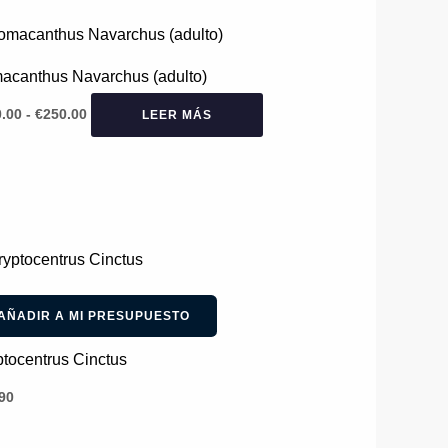
Rango
de
precios:
acanthus Navarchus (adulto)
desde
€140.00
.00
-
€
250.00
LEER MÁS
hasta
€250.00
AÑADIR A MI PRESUPUESTO
tocentrus Cinctus
90