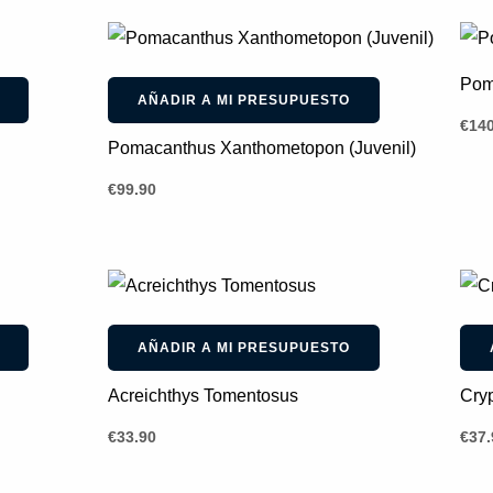
Pom
AÑADIR A MI PRESUPUESTO
€
140
Pomacanthus Xanthometopon (Juvenil)
€
99.90
AÑADIR A MI PRESUPUESTO
Acreichthys Tomentosus
Cryp
€
33.90
€
37.