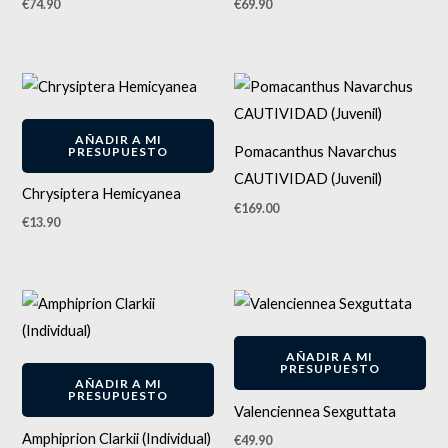
€
74.90
€
69.90
Este
producto
tiene
AÑADIR A MI
Pomacanthus Navarchus
PRESUPUESTO
múltiples
CAUTIVIDAD (Juvenil)
variantes.
Chrysiptera Hemicyanea
€
169.00
Las
€
13.90
opciones
se
pueden
elegir
en
AÑADIR A MI
PRESUPUESTO
la
AÑADIR A MI
PRESUPUESTO
página
Valenciennea Sexguttata
de
Amphiprion Clarkii (Individual)
€
49.90