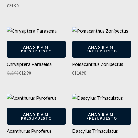
producto
€
21.90
El
El
precio
precio
original
actual
-
19
%
era:
es:
AÑADIR A MI
AÑADIR A MI
€15.90.
€12.90.
PRESUPUESTO
PRESUPUESTO
Chrysiptera Parasema
Pomacanthus Zonipectus
€
15.90
€
12.90
€
114.90
AÑADIR A MI
AÑADIR A MI
PRESUPUESTO
PRESUPUESTO
Acanthurus Pyroferus
Dascyllus Trimaculatus