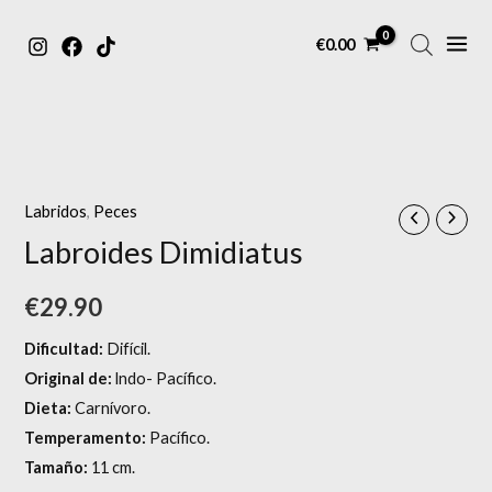
MAIN
Ir
€
0.00
MENU
al
contenido
Labridos
,
Peces
Labroides Dimidiatus
€
29.90
Dificultad:
Difícil.
Original de:
lndo- Pacífico.
Dieta:
Carnívoro.
Temperamento:
Pacífico.
Tamaño:
11 cm.