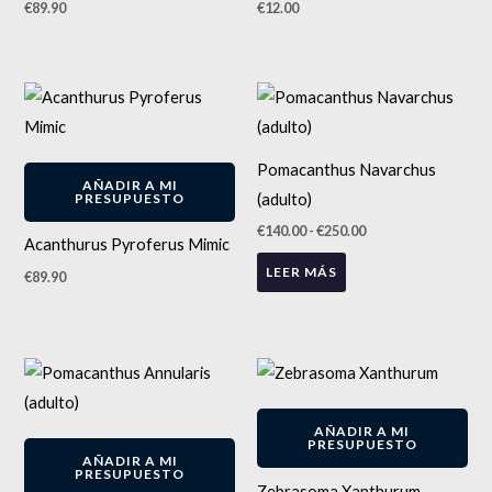
€
89.90
€
12.00
Rango
de
precios:
desde
€140.00
Pomacanthus Navarchus
hasta
AÑADIR A MI
€250.00
(adulto)
PRESUPUESTO
€
140.00
-
€
250.00
Acanthurus Pyroferus Mimic
LEER MÁS
€
89.90
AÑADIR A MI
PRESUPUESTO
AÑADIR A MI
PRESUPUESTO
Zebrasoma Xanthurum