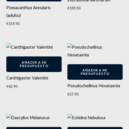
Pomacanthus Annularis
€
189.00
(adulto)
€
159.90
AÑADIR A MI
PRESUPUESTO
AÑADIR A MI
PRESUPUESTO
Canthigaster Valentini
Pseudocheilinus Hexataenia
€
42.90
€
37.90